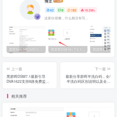
博主
62
0
182
16.5W+
这家伙很懒，什么都没有写...
群晖Nas 9代10代11代cpu安装DS918核显不显示、无法硬解的设置说明（支持DSM6.X和DSM7.X，支持虚拟机环境）
黑群晖DS918+ 7.0.1.42218二合一引导镜像（附下载地址）
上一篇
下一篇
黑群晖DSM7.1最新引导
最新分享群晖半洗白码，全/
DVA1622支持8路免费监控
半洗白码区别说明以及全、
授权(附下载)
半洗白方法教程
相关推荐