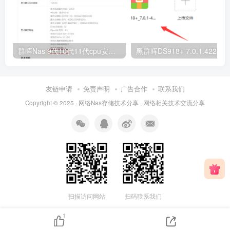
群晖Nas 9代10代11代cpu安装DS918核显不显示、无法硬解的设置说明（支持DSM6.X和DSM7.X，支持虚拟机环境）
黑群晖DS918+ 7.0.1.42218二合一引
友链申请
免责声明
广告合作
联系我们
Copyright © 2025 ·
网络Nas存储技术分享
· 网
络相关
技术交流分享
扫描访问网站
扫码联系我们
1