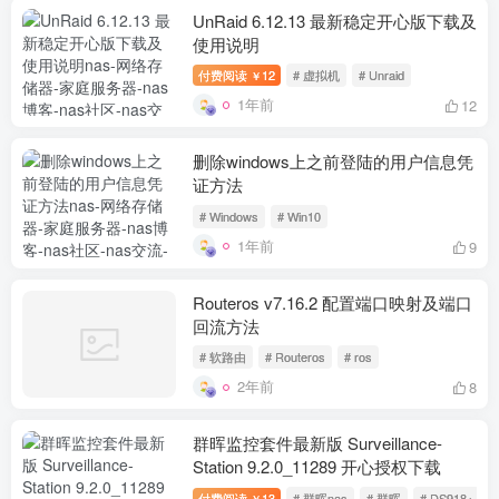
UnRaid 6.12.13 最新稳定开心版下载及
使用说明
付费阅读
12
# 虚拟机
# Unraid
￥
1年前
12
删除windows上之前登陆的用户信息凭
证方法
# Windows
# Win10
1年前
9
Routeros v7.16.2 配置端口映射及端口
回流方法
# 软路由
# Routeros
# ros
2年前
8
群晖监控套件最新版 Surveillance-
Station 9.2.0_11289 开心授权下载
付费阅读
13
# 群晖nas
# 群晖
# DS918+
￥