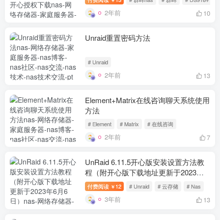
2年前
10
Unraid重置密码方法
# Unraid
2年前
13
Element+Matrix在线咨询聊天系统使用
方法
# Element
# Matrix
# 在线咨询
2年前
7
UnRaid 6.11.5开心版安装设置方法教
程（附开心版下载地址更新于2023年6
月6日）
付费阅读
12
# Unraid
# 云存储
# Nas
￥
3年前
13