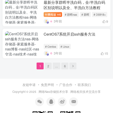
最新分享群晖半洗白码，全/半洗白码
区别说明以及全、半洗白方法教程
付费阅读
6
# 群晖nas
# 群晖
# DS918+
￥
3年前
9
CentOS7系统开启ssh服务方法
# Centos
# Linux
3年前
15
1
2
…
6
友链申请
免责声明
广告合作
联系我们
Copyright © 2025 ·
网络Nas存储技术分享
· 网
络相关
技术交流分享