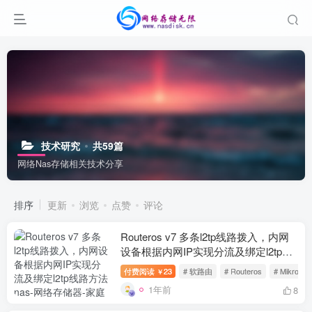
技术研究
共59篇
网络Nas存储相关技术分享
排序
更新
浏览
点赞
评论
Routeros v7 多条l2tp线路拨入，内网
设备根据内网IP实现分流及绑定l2tp线
路方法
付费阅读
23
# 软路由
# Routeros
# MikroTik
￥
1年前
8