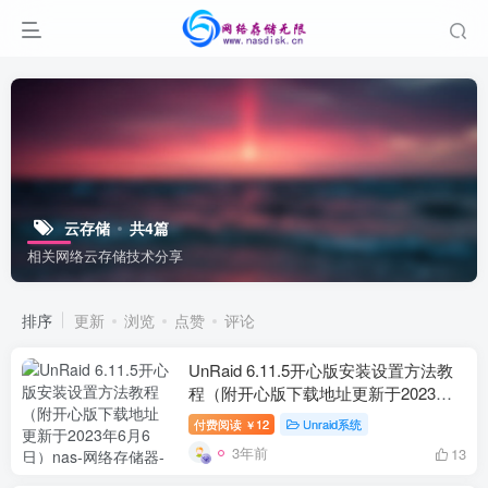
云存储
共4篇
相关网络云存储技术分享
排序
更新
浏览
点赞
评论
UnRaid 6.11.5开心版安装设置方法教
程（附开心版下载地址更新于2023年6
月6日）
付费阅读
12
Unraid系统
￥
3年前
13