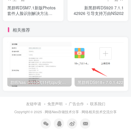
黑群晖DSM7.1新版Photos
新黑群晖DS920 7.1.1
套件人脸识别解决方法
42926 引导支持万由NS202
（2022年12月3日更新）
相关推荐
群晖Nas 9代10代11代cpu安装DS918核显不显示、无法硬解的设置说明（支持DSM6.X和DSM7.X，支持虚拟机环境）
黑群晖DS918+ 7.0.1.42218二合一引
友链申请
免责声明
广告合作
联系我们
Copyright © 2025 ·
网络Nas存储技术分享
· 网
络相关
技术交流分享