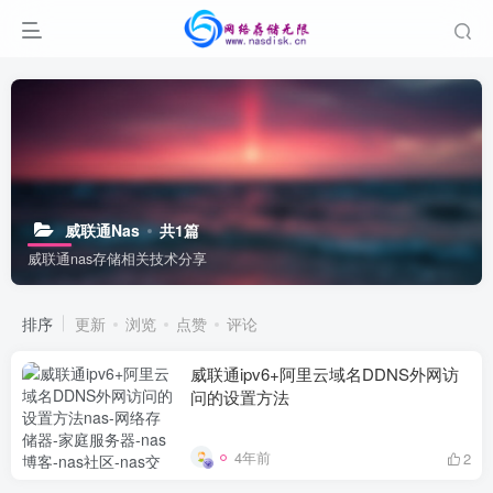
威联通Nas
共1篇
威联通nas存储相关技术分享
排序
更新
浏览
点赞
评论
威联通ipv6+阿里云域名DDNS外网访
问的设置方法
4年前
2