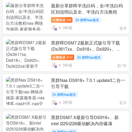
最新分享群晖半洗白码，全/半洗白码
区别说明以及全、半洗白方法教程
付费阅读
6
群晖Nas相关
￥
3年前
9
黑群晖DSM7.2最新正式版引导下载
(Ds3617xs、Ds918+、Ds920+、
Ds3622xs)更新于2023年05月27日
付费阅读
11
群晖Nas相关
￥
3年前
12
黑群Nas DS918+ 7.0.1 update3二合一
引导下载
群晖Nas相关
3年前
2
黑群DSM7.X最新引导DS918+、新
intel i225/i226驱动解决内存爆满
群晖Nas相关