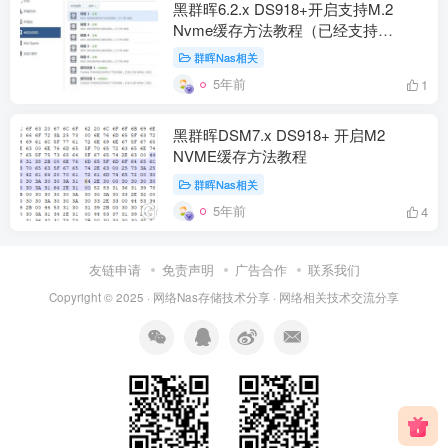
黑群晖6.2.x DS918+开启支持M.2
Nvme缓存方法教程（已经支持
DSM6.23版本）附补丁下载
群晖Nas相关
5年前
1
黑群晖DSM7.x DS918+ 开启M2
NVME缓存方法教程
群晖Nas相关
5年前
4
友链申请
免责声明
广告合作
联系我们
Copyright © 2025 ·
网络Nas存储技术分享
· 网
络相关
技术交流分享