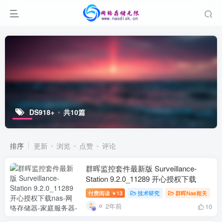
DS918+
共10篇
排序
更新
浏览
点赞
评论
群晖监控套件最新版 Surveillance-
Station 9.2.0_11289 开心授权下载
付费阅读
13
技术研究
群晖Nas相关
￥
2年前
10