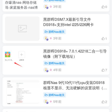
3年前
0
黑群晖DSM7.X最新引导文件
DS918+支持intel i225/i226网卡
群晖Nas相关
3年前
1
黑群晖DS918+ 7.0.1.42218二合一引导
镜像（附下载地址）
群晖Nas相关
4年前
7
群晖Nas 9代10代11代cpu安装DS918
核显不显示、无法硬解的设置说明（支
持DSM6.X和DSM7.X，支持虚拟机环
群晖Nas相关
境）
5年前
2