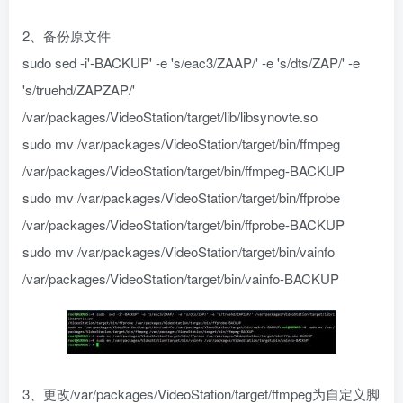
2、备份原文件
sudo sed -i'-BACKUP' -e 's/eac3/ZAAP/' -e 's/dts/ZAP/' -e
's/truehd/ZAPZAP/'
/var/packages/VideoStation/target/lib/libsynovte.so
sudo mv /var/packages/VideoStation/target/bin/ffmpeg
/var/packages/VideoStation/target/bin/ffmpeg-BACKUP
sudo mv /var/packages/VideoStation/target/bin/ffprobe
/var/packages/VideoStation/target/bin/ffprobe-BACKUP
sudo mv /var/packages/VideoStation/target/bin/vainfo
/var/packages/VideoStation/target/bin/vainfo-BACKUP
3、更改/var/packages/VideoStation/target/ffmpeg为自定义脚