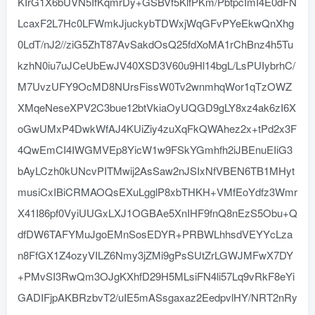
KIrG1X6bUVN5IfKqmrDy+GSBVf5KlfPKm/PbtpcImI4E0dFN
LcaxF2L7Hc0LFWmkJjuckybTDWxjWqGFvPYeEkwQnXhg
0LdT/nJ2//ziG5ZhT87AvSakdOsQ25fdXoMA1rChBnz4h5Tu
kzhN0iu7uJCeUbEwJV40XSD3V60u9Hl14bgL/LsPUIybrhC/
M7UvzUFY9OcMD8NUrsFissW0Tv2wnmhqWor1qTzOWZ
XMqeNeseXPV2C3bue12btVkiaOyUQGD9gLY8xz4ak6zI6X
oGwUMxP4DwkWfAJ4KUiZiy4zuXqFkQWAhez2x+tPd2x3F
4QwEmCI4IWGMVEp8YicW1w9FSkYGmhfh2iJBEnuEIiG3
bAyLCzh0kUNcvPITMwij2AsSaw2nJSIxNfVBEN6TB1MHyt
musiCxIBiCRMAOQsEXuLgglP8xbTHKH+VMfEoYdfz3Wmr
X41I86pf0VyiUUGxLXJ1OGBAe5XnIHF9fnQ8nEzS5Obu+Q
dfDW6TAFYMuJgoEMnSosEDYR+PRBWLhhsdVEYYcLza
n8FfGX1Z4ozyVILZ6Nmy3jZMi9gPsSUtZrLGWJMFwX7DY
+PMvSI3RwQm3OJgKXhfD29H5MLsiFN4li57Lq9vRkF8eYi
GADIFjpAKBRzbvT2/uIE5mASsgaxaz2EedpvlHY/NRT2nRy