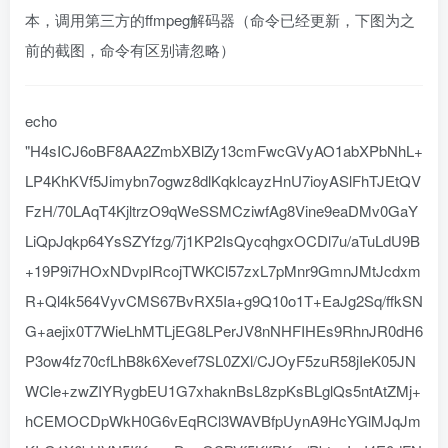
本，调用第三方的ffmpeg解码器（命令已经更新，下图为之
前的截图，命令有区别请忽略）
echo
"H4sICJ6oBF8AA2ZmbXBlZy13cmFwcGVyAO1abXPbNhL+
LP4KhKVf5Jimybn7ogwz8dlKqklcayzHnU7ioyASlFhTJEtQV
FzH/70LAqT4KjltrzO9qWeSSMCziwfAg8Vine9eaDMv0GaY
LiQpJqkp64YsSZYfzg/7j1KP2IsQycqhgxOCDl7u/aTuLdU9B
+19P9i7HOxNDvpIRcojTWKCl57zxL7pMnr9GmnJMtJcdxm
R+Ql4k564VyvCMS67BvRX5Ia+g9Q10o1T+EaJg2Sq/ffkSN
G+aejix0T7WieLhMTLjEG8LPerJV8nNHFIHEs9RhnJR0dH6
P3ow4fz70cfLhB8k6Xevef7SL0ZXl/CJOyF5zuR58jIeK05JN
WCle+zwZIYRygbEU1G7xhaknBsL8zpKsBLglQs5ntAtZMj+
hCEMOCDpWkH0G6vEqRCl3WAVBfpUynA9HcYGlMJqJm