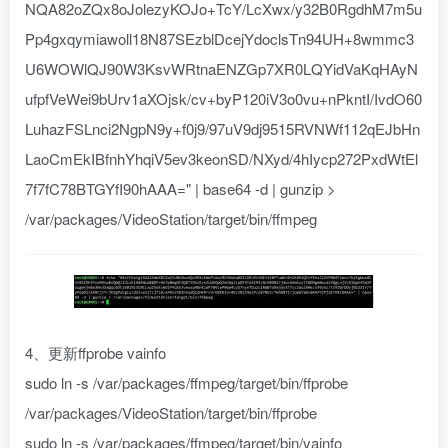
NQA82oZQx8oJolezyKOJo+TcY/LcXwx/y32B0RgdhM7m5u
Pp4gxqymiawoll18N87SEzblDcejYdoclsTn94UH+8wmmc3
U6WOWlQJ90W3KsvWRtnaENZGp7XR0LQYidVaKqHAyN
ufpfVeWei9bUrv1aXOjsk/cv+byP120iV3o0vu+nPkntI/IvdO60
LuhazFSLnci2NgpN9y+f0j9/97uV9dj9515RVNWf112qEJbHn
LaoCmEkIBfnhYhqiV5ev3keonSD/NXyd/4hIycp272PxdWtEl
7f7fC78BTGYfI90hAAA=" | base64 -d | gunzip >
/var/packages/VideoStation/target/bin/ffmpeg
4、更新ffprobe vainfo
sudo ln -s /var/packages/ffmpeg/target/bin/ffprobe
/var/packages/VideoStation/target/bin/ffprobe
sudo ln -s /var/packages/ffmpeg/target/bin/vainfo