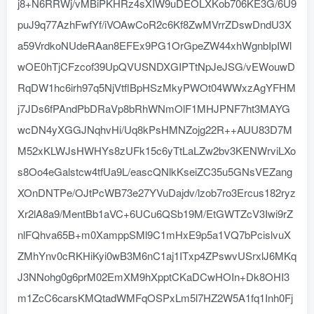
j8+N6RRWj/vMBiPKHRz4sXIW9uDEOLXKob706KE3G/6U9
puJ9q77AzhFwfYf/iVOAwCoR2c6Kf8ZwMVrrZDswDndU3X
a59VrdkoNUdeRAan8EFEx9PG1OrGpeZW44xhWgnbIpIWl
wOE0hTjCFzcof39UpQVUSNDXGIPTtNpJeJSG/vEWouwD
RqDW1hc6irh97q5NjVtflBpHSzMkyPWOt04WWxzAgYFHM
j7JDs6fPAndPbDRaVp8bRhWNmOlF1MHJPNF7ht3MAYG
wcDN4yXGGJNqhvHi/Uq8kPsHMNZojg22R++AUU83D7M
M52xKLWJsHWHYs8zUFk15c6yTtLaLZw2bv3KENWrviLXo
s8Oo4eGalstcw4tfUa9L/eascQNlkKseiZC35u5GNsVEZang
XOnDNTPe/OJtPcWB73e27YVuDajdv/lzob7ro3Ercus182ryz
Xr2lA8a9/MentBb1aVC+6UCu6QSb19M/EtGWTZcV3Iwi9rZ
nlFQhva65B+m0XamppSMl9C1mHxE9p5a1VQ7bPcislvuX
ZMhYnv0cRKHiKyi0wB3M6nC1aj1ITxp4ZPswvUSrxlJ6MKq
J3NNohg0g6prM02EmXM9hXpptCKaDCwHOIn+Dk8OHI3
m1ZcC6carsKMQtadWMFqOSPxLm5l7HZ2W5A1fq1Inh0Fj