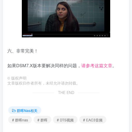
六、非常完美！
如果DSM7.X版本要解决同样的问题，
请参考这篇文章
。
©
版权声明
文章版权归作者所有，未经允许请勿转载。
THE END
群晖Nas相关
# 群晖nas
# 群晖
# DTS视频
# EAC3音频