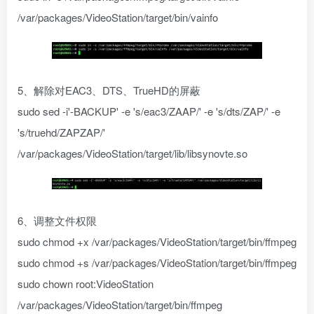
/var/packages/VideoStation/target/bin/vainfo
5、解除对EAC3、DTS、TrueHD的屏蔽
sudo sed -i'-BACKUP' -e 's/eac3/ZAAP/' -e 's/dts/ZAP/' -e
's/truehd/ZAPZAP/'
/var/packages/VideoStation/target/lib/libsynovte.so
6、调整文件权限
sudo chmod +x /var/packages/VideoStation/target/bin/ffmpeg
sudo chmod +s /var/packages/VideoStation/target/bin/ffmpeg
sudo chown root:VideoStation
/var/packages/VideoStation/target/bin/ffmpeg