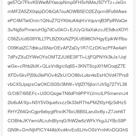
ge57Qr7FkvKSWwlMYasopNmp0FH5vNMeJ5l7YTz+JeGn
mMFZA5ZX0qspDOlbQA7ouAOWB5EO2EZqxm8Fu6tIAws
ePC4MTwtOnm1QNuZ7QYKbtuA4qH/xVquvnjB3PplRVaQe
3u/Ng5sPmwruH3g7dCuGkO+EJUyQ/liaXakzcJE5dkoXOYl
C56ZiJcdS09YllLLTPLBZitXsNZPjX/d59l6OVHgyEpikW/Rbu
O09KatZC7dbkuJSNsrOEvAPZaDy1R7/CzDK/ezPFAe4aH
7dPxZXuDYWeOYsOMTZJUi6E3iFTl+LtjFQPNYk3kJs1JqI
wGe+cRhb2kIK+QLsVn8g/c0q6S+3KNTScpXf1MOoqtZ7E
XFDvSkvPj59u3lePiOv4tZkU/OO86vLobn4sEsHOVd47Prs8
vbCXSJpqzsCwOKCiS0Sr3MW+VtjfZf76jIon1JIr5g727YL38
G/O8l7/6l5EFc+Ui3OQsgwTN6dFh9PPYLVmclLP5mwnmJ4
2Io6uM/Xp+N5Y5V0quefxxzz5k33eRThsPMZt0yHljz5dHz5
RHYZ64QnCgpr6ebygtRnclK76xUBBSLaru0xl6y+Z7Jeh6T
COBhkJKYwmlALrufnBfyrqG/fhW2w6zWFkYkgJiJYBcS8P
QN9h+DmNjhPICY44AbXvd4rvEoSLHvOSirYrnhKnDQGhS