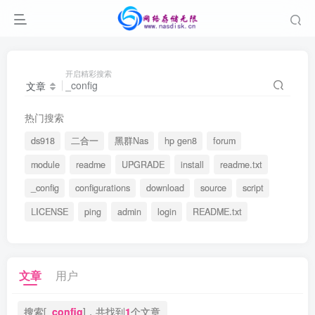
开启精彩搜索
文章
热门搜索
ds918
二合一
黑群Nas
hp gen8
forum
module
readme
UPGRADE
install
readme.txt
_config
configurations
download
source
script
LICENSE
ping
admin
login
README.txt
文章
用户
搜索[
_config
]，共找到
1
个文章